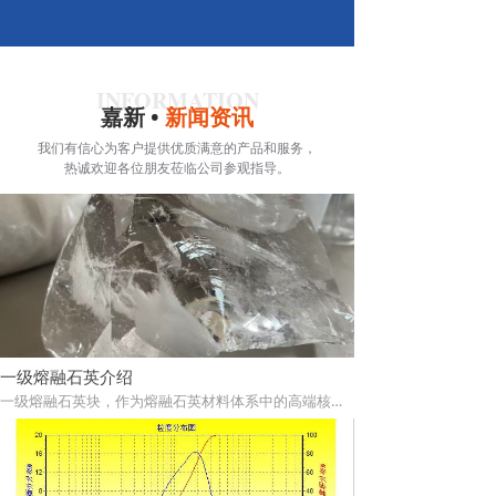
INFORMATION
嘉新 •
新闻资讯
我们有信心为客户提供优质满意的产品和服务，
热诚欢迎各位朋友莅临公司参观指导。
一级熔融石英介绍
一级熔融石英块，作为熔融石英材料体系中的高端核心品类，是以高纯度天然石英矿为唯一原料，经过多道深度提纯、1850℃-1900℃高温电弧熔融、精准梯度控温冷却、精密成型、精细化除杂及全方位品质检测等全流程严苛工艺制备而成的非晶态玻璃体石英块状材料。其核心特质在于极致的高纯度、优异的结构完整性、卓越的综合物理化学性能，精准适配高端工业制造、精密电子、光伏新能源、航空航天、高端耐火材料等对材料纯度、结构强度及极端工况适配性要求极为严苛的核心场景，是高端制造业不可或缺的基础功能性块状材料，更是推动相关产业技术升级、产品提质增效的核心支撑材料之一。