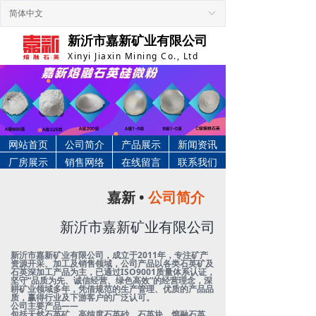
简体中文
ꀅ
新沂市嘉新矿业有限公司
Xinyi Jiaxin Mining Co., Ltd
网站首页
公司简介
产品展示
新闻资讯
厂房展示
销售网络
在线留言
联系我们
嘉新 •
公司简介
新沂市嘉新矿业有限公司
新沂市嘉新矿业有限公司，成立于2011年，专注矿产
资源开采、加工及销售领域，公司产品以各类石英矿及
石英深加工产品为主，已通过ISO9001质量体系认证，
坚守“品质为先、诚信经营、绿色高效”的经营理念，深
耕矿业领域多年，凭借规范的生产管理、优质的产品品
质，赢得行业及下游客户的广泛认可。
公司主要产品——
包括天然石英矿、高纯度石英砂、石英块、熔融石英、