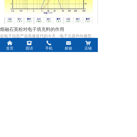
熔融石英粉对电子填充料的作用
在电子信息产业高速迭代的今天，电子元器件向微型化、高密度、高可靠性、高功率方向快速发展，对电子填充料的性能提出了前所未有的严苛要求。电子填充料作为电子元器件、集成电路、印刷电路板等核心产品的关键组成部分，承担着填充空隙、优化性能、降低成本、提升可靠性等重要使命，其性能直接决定了终端电子产品的运行稳定性、使用寿命和核心竞争力。熔融石英粉，作为一种以高纯度天然石英或合成石英为原料，经高温熔融、快速冷却、精细研磨加工而成的无定形二氧化硅粉体材料，凭借其优异的物理性能、化学稳定性、电气绝缘性和加工适配性，已成为电子填充料领域中不可或缺的核心原料，广泛应用于集成电路封装、印刷电路板（PCB）、电子陶瓷、电子胶粘剂等多个细分领域。
낀
뀰
끅
낂
낙
首页
固话
手机
邮箱
店铺
熔融石英粉对电子填充料的作用
在电子信息产业高速迭代的今天，电子元器件向微
型化、高密度、高可靠性、高功率方向快速发展，
对电子填充料的性能提出了前所未有的严苛要求。
电子填充料作为电子元器件、集成电路、印刷电路
一级熔融石英介绍
板等核心产品的关键组成部分，承担着填充空隙、
一级熔融石英块，作为熔融石英材料体系中的高端
优化性能、降低成本、提升可靠性等重要使命，其
核心品类，是以高纯度天然石英矿为唯一原料，经
性能直接决定了终端电子产品的运行稳定性、使用
过多道深度提纯、1850℃-1900℃高温电弧熔融、
寿命和核心竞争力。熔融石英粉，作为一种以高纯
精准梯度控温冷却、精密成型、精细化除杂及全方
伊朗战争对熔融石英原料产业的全维度影响分析
度天然石英或合成石英为原料，经高温熔融、快速
位品质检测等全流程严苛工艺制备而成的非晶态玻
熔融石英作为以天然石英砂或合成二氧化硅为核心
冷却、精细研磨加工而成的无定形二氧化硅粉体材
璃体石英块状材料。其核心特质在于极致的高纯
原料，经 1713℃以上高温熔融冷却形成的非晶态